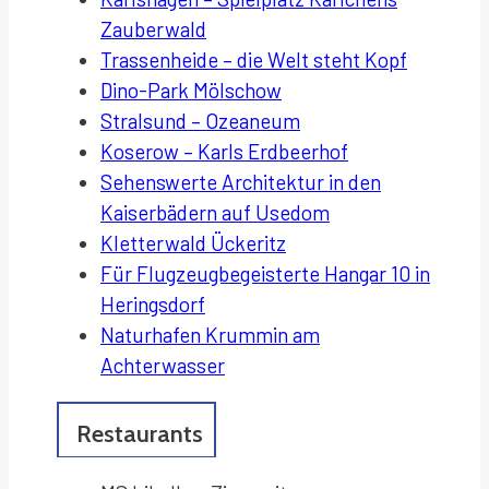
Zauberwald
Trassenheide – die Welt steht
Kopf
Dino-Park Mölschow
Stralsund –
Ozeaneum
Koserow – Karls
Erdbeerhof
Sehenswerte Architektur in den
Kaiserbädern auf Usedom
Kletterwald Ückeritz
Für Flugzeugbegeisterte Hangar 10 in
Heringsdorf
Naturhafen Krummin am
Achterwasser
Restaurants