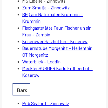
MS Libelle – Zinnowitz
Zum Smutje –
Zinnowitz
BBQ am Naturhafen
Krummin
–
Krummin
Fischgaststätte Taun
Fischer
un sin
Frau – Zempin
Koserower Salzhütten – Koserow
Bauernstube Morgenitz –
Mellenthin
OT Morgenitz
Waterblick – Loddin
MecklenBURGER Karls Erdbeerhof –
Koserow
Bars
Pub Sealord – Zinnowitz