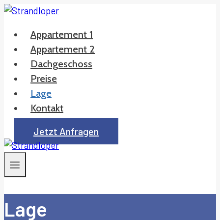
Zum
Inhalt
Appartement 1
springen
Appartement 2
Dachgeschoss
Preise
Lage
Kontakt
Jetzt Anfragen
Lage