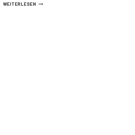
FRÜHLING
WEITERLESEN
IM
STRANDLOPER