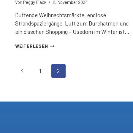
Von
Peggy Flack
11. November 2024
Duftende Weihnachtsmärkte, endlose
Strandspaziergänge, Luft zum Durchatmen und
ein bisschen Shopping – Usedom im Winter ist…
ADVENTS-
WEITERLESEN
UND
WEIHNACHTSZEIT
Seitennavigation
Vorherige
1
2
Seite